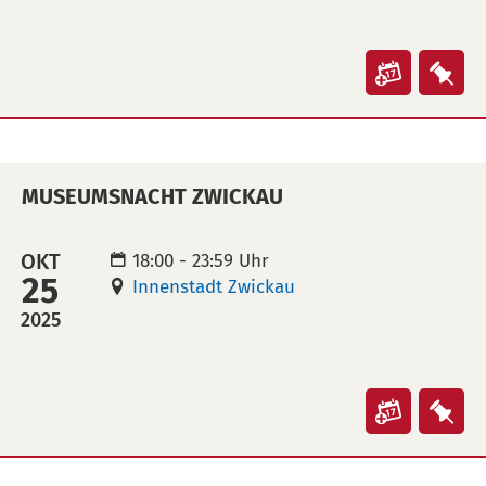
Veranst
Ver
"Christl
"Chr
Ikonogr
Iko
und
und
MUSEUMSNACHT ZWICKAU
lutheris
lut
Streitsc
Stre
in
auf
OKT
18:00 - 23:59 Uhr
25
Kalende
Mer
Innenstadt Zwickau
übertra
leg
2025
(ical)>
Veranst
Ver
"Museu
"Mu
Zwickau
Zwi