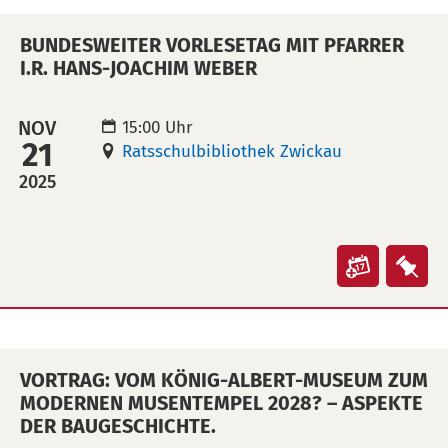
in
auf
BUNDESWEITER VORLESETAG MIT PFARRER
Kalende
Mer
I.R. HANS-JOACHIM WEBER
übertra
leg
(ical)>
NOV
15:00 Uhr
21
Ratsschulbibliothek Zwickau
2025
Veranst
Ver
"Bundes
"Bu
Vorleset
Vor
mit
mit
VORTRAG: VOM KÖNIG-ALBERT-MUSEUM ZUM
Pfarrer
Pfar
MODERNEN MUSENTEMPEL 2028? – ASPEKTE
i.R.
i.R.
DER BAUGESCHICHTE.
Hans-
Han