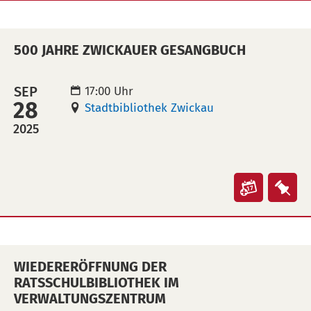
Pilgerfa
Pilg
nach
nac
500 JAHRE ZWICKAUER GESANGBUCH
Mekka"
Mek
in
auf
Kalende
Mer
SEP
17:00 Uhr
28
übertra
leg
Stadtbibliothek Zwickau
(ical)>
2025
Veranst
Ver
"500
"50
Jahre
Jah
Zwickau
Zwi
WIEDERERÖFFNUNG DER
Gesangb
Ges
RATSSCHULBIBLIOTHEK IM
in
auf
VERWALTUNGSZENTRUM
Kalende
Mer