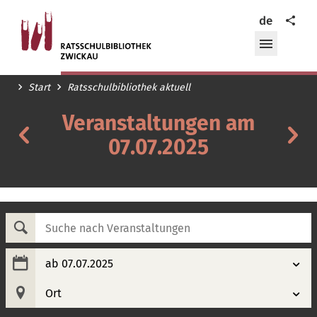
Ratsschulbibliothek
Teilen
de
Zwickau
Menü
öffnen/
Start
Ratsschulbibliothek aktuell
Veranstaltungen am
Veranstaltungen
Ve
am
07.07.2025
a
06.07.2025
08
Suche
nach
Veranstaltungen
ab 07.07.2025
Ort