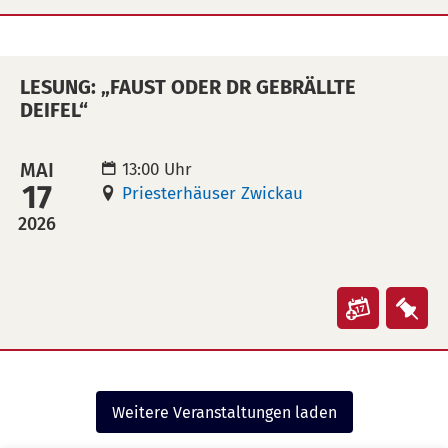
übertra
leg
"Zwicka
"Zw
(ical)>
Büchers
Büc
–
–
LESUNG: „FAUST ODER DR GEBRÄLLTE
das
das
DEIFEL“
Erbe
Erb
erlebba
erl
MAI
13:00 Uhr
machen
mac
17
Priesterhäuser Zwickau
in
auf
2026
Kalende
Mer
übertra
leg
(ical)>
Veranst
Ver
"Lesung:
"Le
„Faust
„Fa
oder
ode
Weitere Veranstaltungen laden
dr
dr