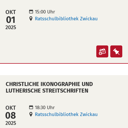
übertra
leg
OKT
15:00 Uhr
(ical)>
01
Ratsschulbibliothek Zwickau
2025
Veranst
Ver
"Wieder
"Wi
der
der
Ratsschu
Rat
CHRISTLICHE IKONOGRAPHIE UND
im
im
LUTHERISCHE STREITSCHRIFTEN
Verwalt
Ver
in
auf
OKT
18:30 Uhr
Kalende
Mer
08
Ratsschulbibliothek Zwickau
übertra
leg
2025
(ical)>