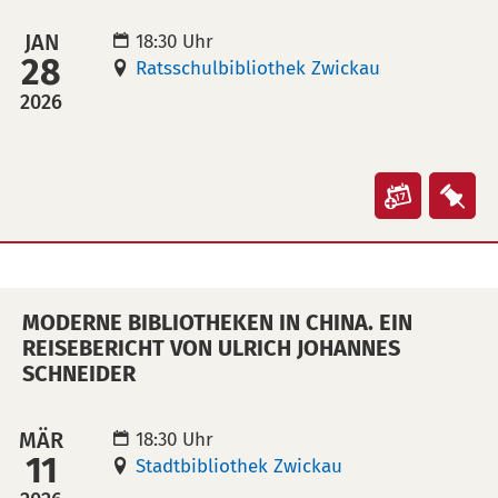
Joachim
Joa
JAN
18:30 Uhr
Weber"
Web
28
Ratsschulbibliothek Zwickau
in
auf
2026
Kalende
Mer
übertra
leg
(ical)>
Veranst
Ver
"Vortrag
"Vor
Vom
Vo
König-
Kön
MODERNE BIBLIOTHEKEN IN CHINA. EIN
Albert-
Alb
REISEBERICHT VON ULRICH JOHANNES
Museu
Mu
SCHNEIDER
zum
zu
modern
mod
MÄR
18:30 Uhr
Musent
Mus
11
Stadtbibliothek Zwickau
2028?
202