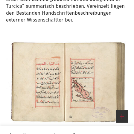
Turcica“ summarisch beschrieben. Vereinzelt liegen
den Beständen Handschriftenbeschreibungen
externer Wissenschaftler bei.
Koranhandschrift (17. Jh.) mit astrologischen
Vorschriften