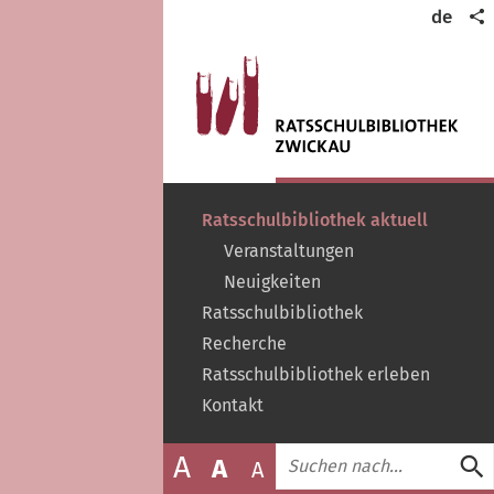
Tei
de
Rat
Zwi
Unterm
Ratsschulbibliothek aktuell
auf-
Veranstaltungen
oder
zuklap
Neuigkeiten
Untermenü
Ratsschulbibliothek
auf-
Untermenü
Recherche
oder
auf-
zuklappen
Unter
Ratsschulbibliothek erleben
oder
auf-
zuklappen
Kontakt
oder
zuklap
Suche
A
A
A