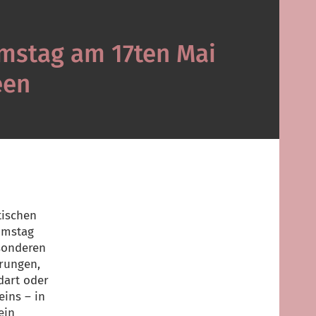
mstag am 17ten Mai
een
tischen
umstag
sonderen
hrungen,
dart oder
eins – in
ein