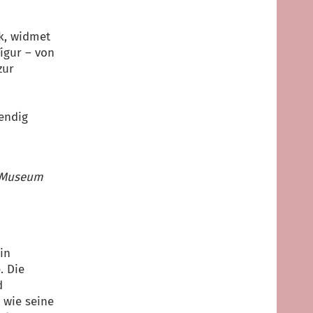
ek, widmet
Figur – von
zur
endig
-Museum
in
. Die
d
 wie seine