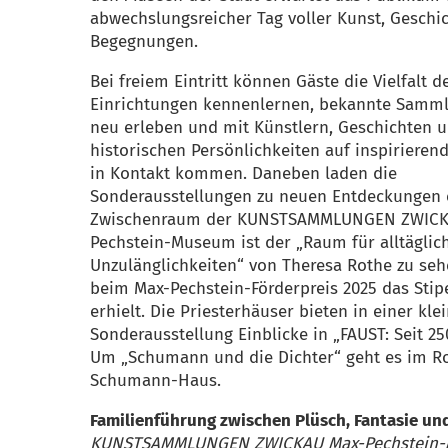
abwechslungsreicher Tag voller Kunst, Geschi
Begegnungen.
Bei freiem Eintritt können Gäste die Vielfalt d
Einrichtungen kennenlernen, bekannte Samm
neu erleben und mit Künstlern, Geschichten 
historischen Persönlichkeiten auf inspirieren
in Kontakt kommen. Daneben laden die
Sonderausstellungen zu neuen Entdeckungen 
Zwischenraum der KUNSTSAMMLUNGEN ZWICK
Pechstein-Museum ist der „Raum für alltäglic
Unzulänglichkeiten“ von Theresa Rothe zu seh
beim Max-Pechstein-Förderpreis 2025 das Sti
erhielt. Die Priesterhäuser bieten in einer kle
Sonderausstellung Einblicke in „FAUST: Seit 25
Um „Schumann und die Dichter“ geht es im R
Schumann-Haus.
Familienführung zwischen Plüsch, Fantasie un
KUNSTSAMMLUNGEN ZWICKAU Max-Pechstein