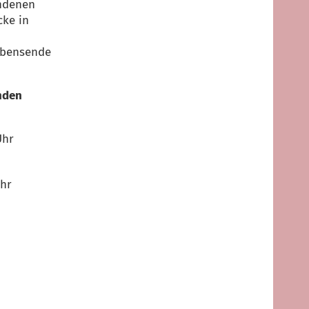
ndenen
cke in
Lebensende
nden
Uhr
Uhr