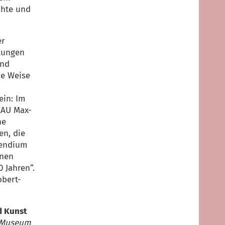
chte und
er
lungen
und
de Weise
ein: Im
AU Max-
he
en, die
pendium
inen
0 Jahren“.
obert-
d Kunst
-Museum