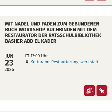
"Mit
"Mi
Nadel
Nad
und
und
MIT NADEL UND FADEN ZUM GEBUNDENEN
Faden
Fad
BUCH WORKSHOP BUCHBINDEN MIT DEM
zum
zu
RESTAURATOR DER RATSSCHULBIBLIOTHEK
gebund
geb
BASHER ABD EL KADER
Buch"
Buc
in
auf
JUN
13:00 Uhr
Kalende
Mer
23
Kulturamt-Restaurierungswerkstatt
übertra
leg
2026
(ical)>
Veranst
Ver
"Mit
"Mi
Nadel
Nad