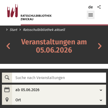
Ratsschulbibliothek
Teilen
de
Zwickau
Menü
öffnen/
Start
Ratsschulbibliothek aktuell
Veranstaltungen am
Veranstaltungen
Ve
am
05.06.2026
a
04.06.2026
06
Suche
nach
Veranstaltungen
ab 05.06.2026
Ort