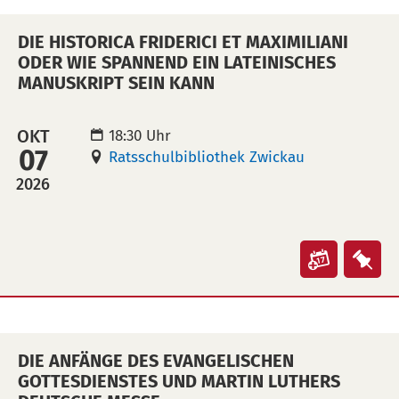
(ical)>
–
–
DIE HISTORICA FRIDERICI ET MAXIMILIANI
das
das
ODER WIE SPANNEND EIN LATEINISCHES
Erbe
Erb
MANUSKRIPT SEIN KANN
erlebba
erl
machen
mac
OKT
18:30 Uhr
in
auf
07
Ratsschulbibliothek Zwickau
Kalende
Mer
2026
übertra
leg
(ical)>
Veranst
Ver
"Die
"Di
Historic
His
Friderici
Frid
DIE ANFÄNGE DES EVANGELISCHEN
et
et
GOTTESDIENSTES UND MARTIN LUTHERS
Maximil
Max