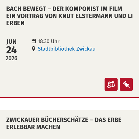
und
und
BACH BEWEGT – DER KOMPONIST IM FILM
Faden
Fad
EIN VORTRAG VON KNUT ELSTERMANN UND LI
zum
zu
ERBEN
gebund
geb
Buch
Buc
JUN
18:30 Uhr
Worksh
Wor
24
Stadtbibliothek Zwickau
Buchbin
Buc
2026
mit
mit
dem
de
Restaur
Res
der
der
Veranst
Ver
Ratsschu
Rat
"Bach
"Ba
Basher
Bas
bewegt
bew
Abd
Abd
–
–
el
el
ZWICKAUER BÜCHERSCHÄTZE – DAS ERBE
der
der
ERLEBBAR MACHEN
Kader"
Kad
Kompon
Kom
in
auf
im
im