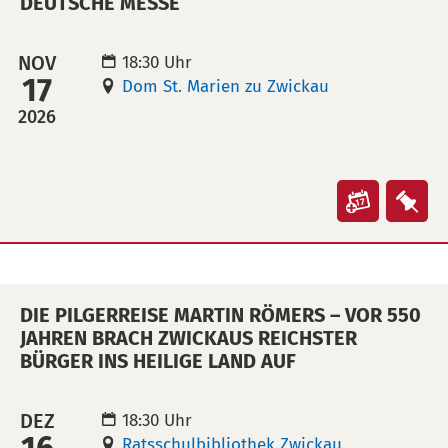
DEUTSCHE MESSE
oder
ode
Wie
Wie
NOV
18:30 Uhr
spanne
spa
17
Dom St. Marien zu Zwickau
ein
ein
2026
lateinis
lat
Manuskr
Man
sein
sei
kann"
kan
Veranst
Ver
in
auf
"Die
"Di
Kalende
Mer
Anfänge
Anf
übertra
leg
des
des
(ical)>
DIE PILGERREISE MARTIN RÖMERS – VOR 550
evangel
eva
JAHREN BRACH ZWICKAUS REICHSTER
Gottesd
Got
BÜRGER INS HEILIGE LAND AUF
und
und
Martin
Mar
DEZ
18:30 Uhr
Luthers
Lut
Ratsschulbibliothek Zwickau