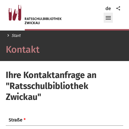
Ratsschulbibliothek
Teilen
de
Zwickau
Menü
öffnen/
Start
Kontakt
Ihre Kontaktanfrage an
"Ratsschulbibliothek
Zwickau"
Straße
*