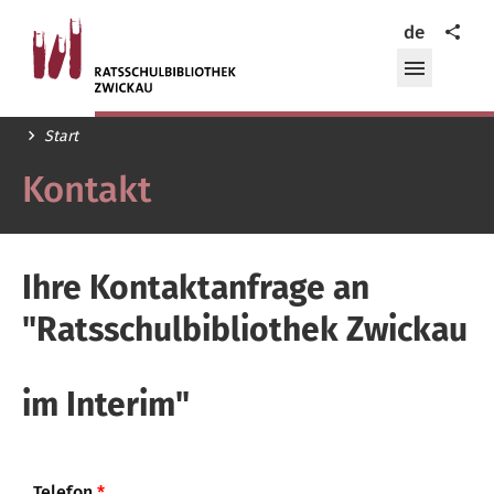
Ratsschulbibliothek
Teilen
de
Zwickau
Menü
öffnen/
Start
Kontakt
Ihre Kontaktanfrage an
"Ratsschulbibliothek Zwickau
im Interim"
Telefon
*